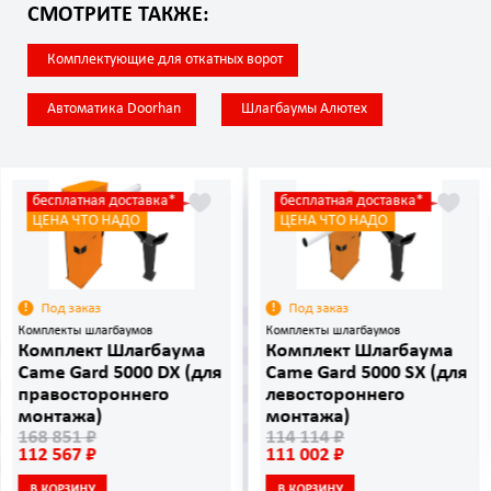
СМОТРИТЕ ТАКЖЕ:
Комплектующие для откатных ворот
Автоматика Doorhan
Шлагбаумы Алютех
бесплатная доставка*
бесплатная доставка*
ЦЕНА ЧТО НАДО
ЦЕНА ЧТО НАДО
Под заказ
Под заказ
Комплекты шлагбаумов
Комплекты шлагбаумов
Комплект Шлагбаума
Комплект Шлагбаума
Came Gard 5000 DX (для
Came Gard 5000 SX (для
правостороннего
левостороннего
монтажа)
монтажа)
168 851 ₽
114 114 ₽
112 567 ₽
111 002 ₽
В КОРЗИНУ
В КОРЗИНУ