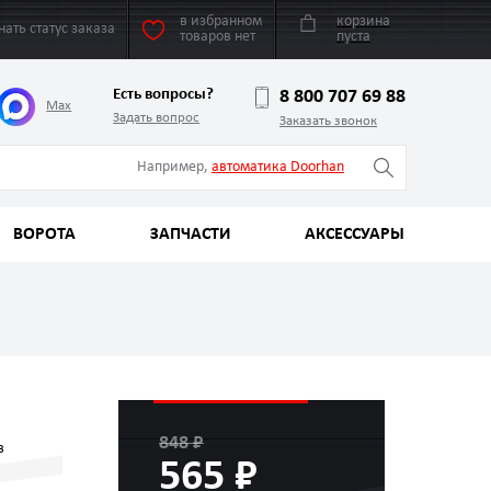
в избранном
корзина
нать статус заказа
товаров нет
пуста
Есть вопросы?
8 800 707 69 88
Max
Задать вопрос
Заказать звонок
Например,
автоматика Doorhan
ВОРОТА
ЗАПЧАСТИ
АКСЕССУАРЫ
848 ₽
в
565 ₽