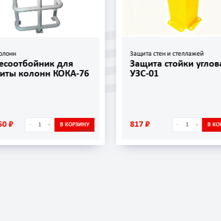
олонн
Защита стен и стеллажей
есоотбойник для
Защита стойки углов
иты колонн КОКА-76
УЗС-01
50 ₽
817 ₽
-
+
-
+
В КОРЗИНУ
В КО