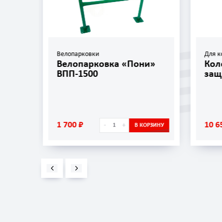
Велопарковки
Для к
»
Велопарковка «Пони»
Кол
ВПП-1500
защ
1 700 ₽
10 6
-
+
ОРЗИНУ
В КОРЗИНУ