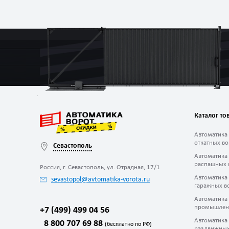
Каталог то
Автоматика
откатных во
Севастополь
Автоматика
распашных 
Россия, г. Севастополь, ул. Отрадная, 17/1
Автоматика
sevastopol@avtomatika-vorota.ru
гаражных в
Автоматика
промышлен
+7 (499) 499 04 56
Автоматика
8 800 707 69 88
(бесплатно по РФ)
раздвижных