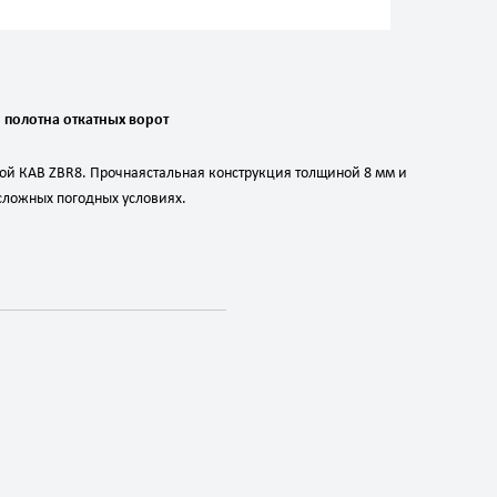
и
полотна
откатных
ворот
ой
КАВ
ZBR8.
Прочная
стальная
конструкция
толщиной
8
мм
и
сложных
погодных
условиях.