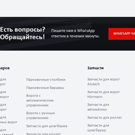
Есть вопросы?
Пишите нам в WhatsApp
WHATSAPP ЧА
Обращайтесь!
ответим в течении минуты.
варов
Запчасти
 для
Запчасти для ворот
Парковочные столбики
рот
Alutech
Парковочные барьеры
 для
Запчасти для ворот
Ворота с
ворот
Hörmann
автоматическим
 для
Запчасти для
управлением
орот
автоматики
Ворота с ручным
 для
Запчасти для роллет
управлением
ных ворот
Запчасти для
Запчасти для шлагбаума
 для
шлагбаума
Запчасти для роллет
 дверей