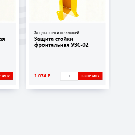
Защита стен и стеллажей
Защит
ая
Защита стойки
Защ
фронтальная УЗС-02
УЗС
1 074 ₽
656 
-
+
РЗИНУ
В КОРЗИНУ