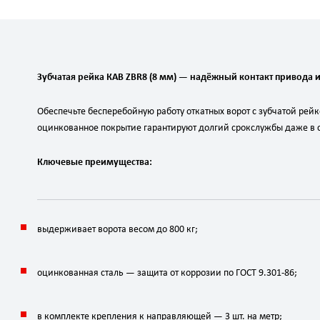
Зубчатая
рейка
КАВ
ZBR8
(8
мм)
— надёжный
контакт
привода
Обеспечьте
бесперебойную
работу
откатных
ворот
с
зубчатой
рейк
оцинкованное
покрытие
гарантируют
долгий
срок
службы
даже
в
Ключевые
преимущества:
выдерживает
ворота
весом
до
800
кг
;
оцинкованная
сталь
— защита
от
коррозии
по
ГОСТ
9.301‑86;
в
комплекте
крепления
к
направляющей
—
3
шт.
на
метр;