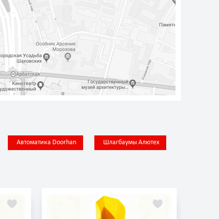
Автоматика Doorhan
Шлагбаумы Алютех